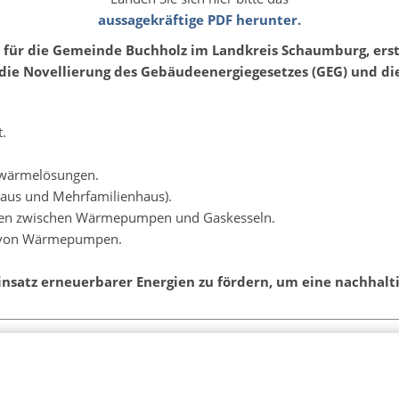
aussagekräftige PDF herunter.
s für die Gemeinde Buchholz im Landkreis Schaumburg, ers
 die Novellierung des Gebäudeenergiegesetzes (GEG) und d
.
hwärmelösungen.
haus und Mehrfamilienhaus).
ten zwischen Wärmepumpen und Gaskesseln.
le von Wärmepumpen.
n Einsatz erneuerbarer Energien zu fördern, um eine nachha