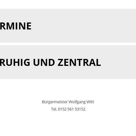
ERMINE
 RUHIG UND ZENTRAL
Bürgermeister Wolfgang Witt
Tel. 0152 561 53152